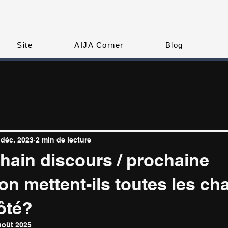
Site
AIJA Corner
Blog
 déc. 2023
2 min de lecture
hain discours / prochaine
on mettent-ils toutes les c
ôté?
août 2025