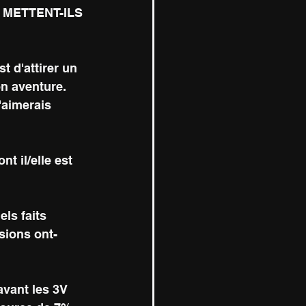
METTENT-ILS 
t d'attirer un 
n aventure. 
j'aimerais 
nt il/elle est 
ls faits 
usions ont-
avant les 3V 