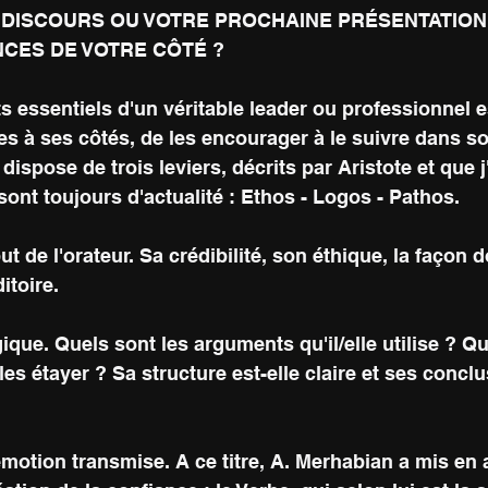
DISCOURS OU VOTRE PROCHAINE PRÉSENTATION 
CES DE VOTRE CÔTÉ ? 
s essentiels d'un véritable leader ou professionnel es
 à ses côtés, de les encourager à le suivre dans so
e dispose de trois leviers, décrits par Aristote et que 
s sont toujours d'actualité : Ethos - Logos - Pathos.
ut de l'orateur. Sa crédibilité, son éthique, la façon do
itoire.
que. Quels sont les arguments qu'il/elle utilise ? Que
ur les étayer ? Sa structure est-elle claire et ses concl
émotion transmise. A ce titre, A. Merhabian a mis en 