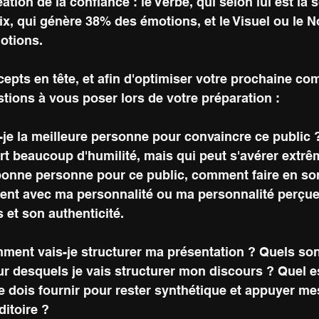
ation de la confiance : le Verbe, qui selon lui est la
ix, qui génère 38% des émotions, et le Visuel ou le N
otions.
pts en tête, et afin d'optimiser votre prochaine co
tions à vous poser lors de votre préparation :
je la meilleure personne pour convaincre ce public ?
rt beaucoup d'humilité, mais qui peut s'avérer extrê
a bonne personne pour ce public, comment faire en so
rent avec ma personnalité ou ma personnalité perçue
 et son authenticité.
ent vais-je structurer ma présentation ? Quels sont
r desquels je vais structurer mon discours ? Quel es
je dois fournir pour rester synthétique et appuyer m
itoire ?