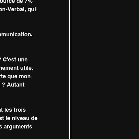
 source de 7% 
on-Verbal, qui 
mmunication, 
 C'est une 
mement utile. 
rte que mon 
 ? Autant 
 les trois 
t le niveau de 
es arguments 