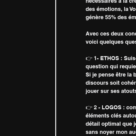
nécessaires à la cré
des émotions, la Vo
génère 55% des ém
Avec ces deux conce
voici quelques ques
👉 1- ETHOS : Suis-
question qui requie
Si je pense être l
discours soit cohé
jouer sur ses atouts
👉 2 - LOGOS : comm
éléments clés autou
détail optimal que 
sans noyer mon aud