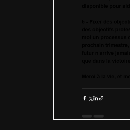
disponible pour ai
5 - Fixer des object
des objectifs profe
moi un processus de
prochain trimestre, 
futur n'arrive jamai
que dans la victoire
Merci à la vie, et m