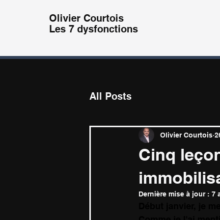
Olivier
Courtois
Les 7 dysfonctions
All Posts
Olivier Courtois
2
Cinq leçon
immobilis
Dernière mise à jour :
7 
Début janvier, je me
Comme je l'ai menti