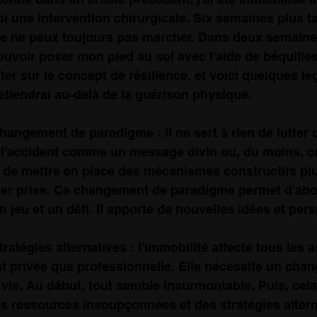
ubi une intervention chirurgicale. Six semaines plus tar
. Je ne peux toujours pas marcher. Dans deux semaines
voir poser mon pied au sol avec l'aide de béquilles
er sur le concept de résilience, et voici quelques le
etiendrai au-delà de la guérison physique.
hangement de paradigme : il ne sert à rien de lutter c
r l'accident comme un message divin ou, du moins,
 de mettre en place des mécanismes constructifs plu
cher prise. Ce changement de paradigme permet d'abor
eu et un défi. Il apporte de nouvelles idées et pers
stratégies alternatives : l'immobilité affecte tous les 
nt privée que professionnelle. Elle nécessite un cha
vie. Au début, tout semble insurmontable. Puis, cela
es ressources insoupçonnées et des stratégies altern