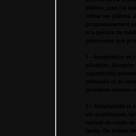
plâtres, puis j'ai s
retirer les plâtres
progressivement pou
m'a permis de médit
précieuses que je r
1 - Acceptation et c
situation. Accepte
opportunité permet
défensifs et de lâ
problème comme un j
2 - Adaptabilité et 
vie quotidienne, ta
radical de mode de 
facile. On trouve d