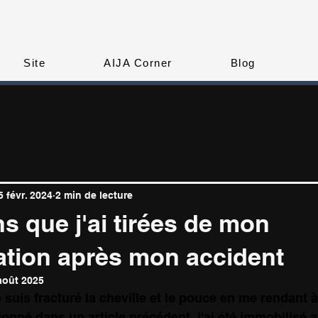
Site
AIJA Corner
Blog
6 févr. 2024
2 min de lecture
s que j'ai tirées de mon
ation après mon accident
août 2025
 suis fracturé la cheville et le pouce en me rendant à 
onné dans un article précédent, j'ai été immobilisé 