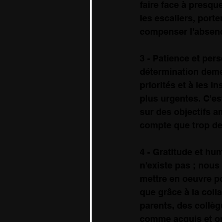
faire face à presqu
les escaliers, porte
compenser l'absence
3 - Patience et per
détermination demeu
priorités et à les 
plus urgentes. C'es
sur des objectifs a
compte que trop de 
4 - Gratitude et hum
n'existe pas ; nou
mettre en oeuvre po
que grâce à la coll
parents, des collèg
comme acquis et on