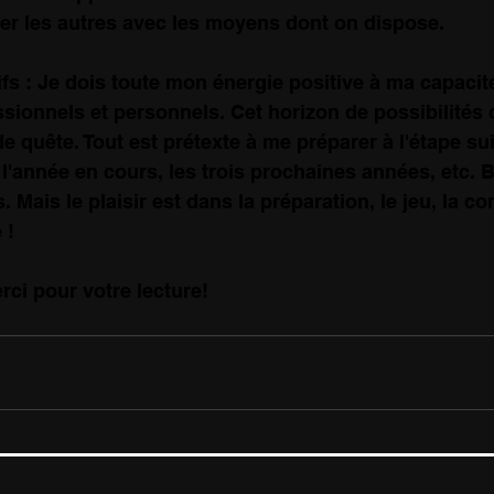
der les autres avec les moyens dont on dispose.
ifs : Je dois toute mon énergie positive à ma capacité
ssionnels et personnels. Cet horizon de possibilités
 quête. Tout est prétexte à me préparer à l'étape suiv
l'année en cours, les trois prochaines années, etc. Bi
s. Mais le plaisir est dans la préparation, le jeu, la c
 !
erci pour votre lecture! 