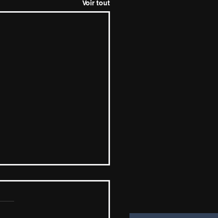
Voir tout
st impossible d'avoir
 priorités en même
ps.
roblème avec le mot