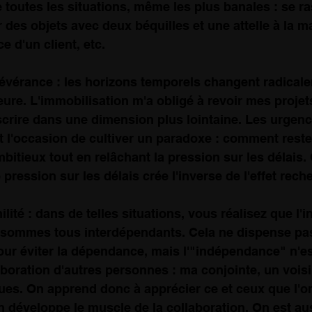
e toutes les situations, même les plus banales : se ra
r des objets avec deux béquilles et une attelle à la ma
 d'un client, etc.
sévérance : les horizons temporels changent radicale
re. L'immobilisation m'a obligé à revoir mes projet
inscrire dans une dimension plus lointaine. Les urgen
t l'occasion de cultiver un paradoxe : comment reste
mbitieux tout en relâchant la pression sur les délais.
pression sur les délais crée l'inverse de l'effet rech
ilité : dans de telles situations, vous réalisez que l
s sommes tous interdépendants. Cela ne dispense pas
ur éviter la dépendance, mais l'"indépendance" n'es
aboration d'autres personnes : ma conjointe, un voisi
ues. On apprend donc à apprécier ce et ceux que l'o
 développe le muscle de la collaboration. On est aus