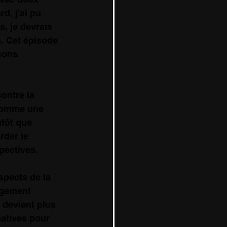
d, j'ai pu 
, je devrais 
. Cet épisode 
çons 
ontre la 
 comme une 
tôt que 
der le 
pectives.
aspects de la 
ngement 
 devient plus 
atives pour 