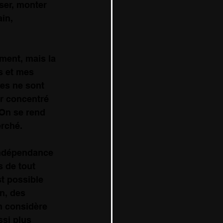
ser, monter 
in, 
ment, mais la 
s et mes 
ces ne sont 
r concentré 
 On se rend 
erché.
'indépendance 
 de tout 
t possible 
n, des 
n considère 
si plus 