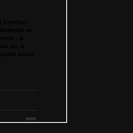
 à me fixer 
 déclenche en 
ante : le 
en sûr, le 
onquête autant 